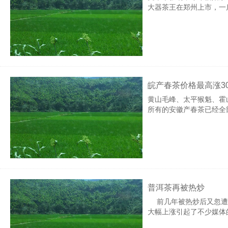
大器茶王在郑州上市，一
皖产春茶价格最高涨3
黄山毛峰、太平猴魁、霍
所有的安徽产春茶已经全
普洱茶再被热炒
前几年被热炒后又忽遭
大幅上涨引起了不少媒体