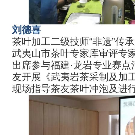
刘德喜
茶叶加工二级技师“非遗”传
武夷山市茶叶专家库审评专
出席参与福建·龙岩专业赛点
友开展《武夷岩茶采制及加
现场指导茶友茶叶冲泡及进