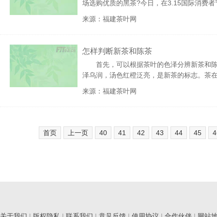
场选购优质的黑茶?今日，在3.15国际消费
来源：福建茶叶网
怎样判断新茶和陈茶
首先，可以根据茶叶的色泽分辨新茶和
泽乌润，汤色红橙泛亮，是新茶的标志。茶
来源：福建茶叶网
首页
上一页
40
41
42
43
44
45
4
关于我们
|
版权隐私
|
联系我们
|
意见反馈
|
使用协议
|
合作伙伴
|
网站