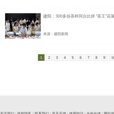
建阳：300多份茶样同台比拼 “茶王”花
来源：建阳新闻
1
2
3
4
5
6
7
8
9
1
关于我们
|
版权隐私
|
联系我们
|
意见反馈
|
使用协议
|
合作伙伴
|
网站