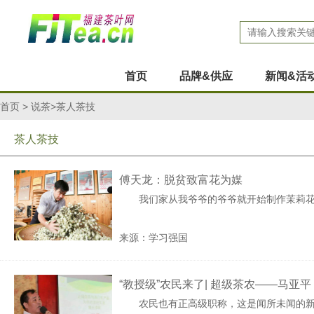
首页
品牌&供应
新闻&活
首页
>
说茶
>茶人茶技
茶人茶技
傅天龙：脱贫致富花为媒
我们家从我爷爷的爷爷就开始制作茉莉
来源：学习强国
“教授级”农民来了| 超级茶农——马亚平
农民也有正高级职称，这是闻所未闻的