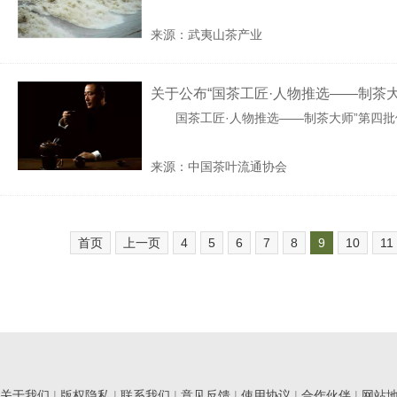
来源：武夷山茶产业
关于公布“国茶工匠·人物推选——制茶
国茶工匠·人物推选——制茶大师”第四
来源：中国茶叶流通协会
首页
上一页
4
5
6
7
8
9
10
11
关于我们
|
版权隐私
|
联系我们
|
意见反馈
|
使用协议
|
合作伙伴
|
网站